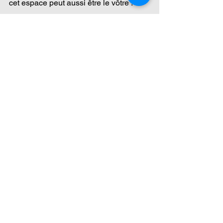
cet espace peut aussi être le vôtre !
Joignez-vous à nous dès aujourd’hui et 
découvrez à quel point agir pour la 
nature procure un bien-être profond. 
Ensemble, faisons en sorte que l’Estrie 
demeure un territoire de beauté, de 
biodiversité et de sérénité pour les 
générations futures.
L’équipe de CVS vous attend.
Voir tout
Posts récents