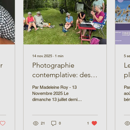
14 nov. 2025
∙
1
min
5 s
r
Photographie
L
contemplative: des
pl
membres de CVS sur
r
Par Madeleine Roy - 13
Par
les traces d'Anna
du
Novembre 2025 Le
ao
dimanche 13 juillet dernier,
bén
Brzeski
une douzaine de
de 
membres de CVS ont
cla
participé à un atelier de
d'a
photographie
21
0
1
contemplative animé par