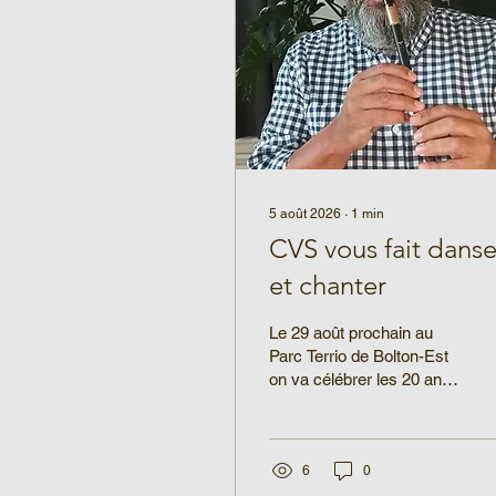
5 août 2026
∙
1
min
CVS vous fait danse
et chanter
Le 29 août prochain au
Parc Terrio de Bolton-Est
on va célébrer les 20 ans
de CVS en jasant
conservation, en
dégustant un bon repas
mais aussi en dansant et
6
0
en chantant avec Donald