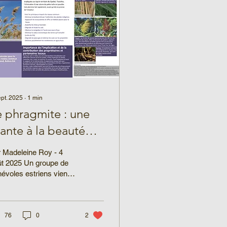
ept. 2025
∙
1
min
e phragmite : une
ante à la beauté
avageuse qui gagne
 Madeleine Roy - 4
 terrain en Estrie
ût 2025 Un groupe de
évoles estriens vient
produire un dépliant
ir et pratique qui permet
pprendre à...
76
0
2